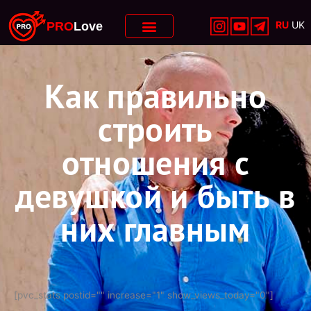
RU
UK
PRO
Love
Как правильно
строить
отношения с
девушкой и быть в
них главным
[pvc_stats postid="" increase="1" show_views_today="0"]