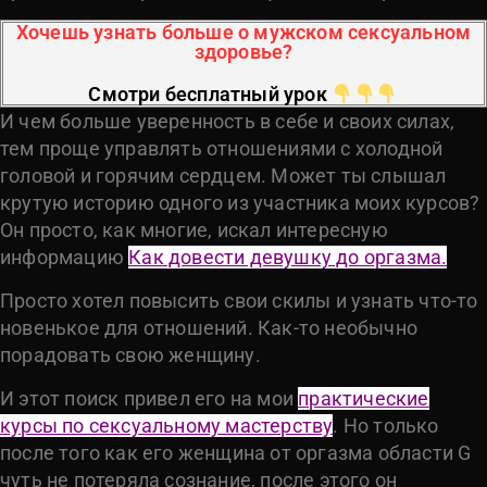
Хочешь узнать больше о мужском сексуальном
здоровье?
Смотри бесплатный урок
И чем больше уверенность в себе и своих силах,
тем проще управлять отношениями с холодной
головой и горячим сердцем.
Может ты слышал
крутую историю одного из участника моих курсов?
Он просто, как многие, искал интересную
информацию
Как довести девушку до оргазма.
Просто хотел повысить свои скилы и узнать что-то
новенькое для отношений. Как-то необычно
порадовать свою женщину.
И этот поиск привел его на мои
практические
курсы по сексуальному мастерству
. Но только
после того как его женщина от оргазма области G
чуть не потеряла сознание, после этого он